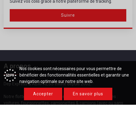
Suivez vos colis grâce à notre plateforme de tracking.
Suivre
A propos
Nos cookies sont nécessaires pour vous permettre de
bénéficier des fonctionnalités essentielles et garantir une
navigation optimale sur notre site web.
Dep Express & ABXPRESS
existe depuis 2002.
Accepter
En savoir plus
Notre flotte est composée de véhicules de différents types :
voitures, fourgonnettes, camionettes & camions (avec ou sans
hayon).
Contactez-nous